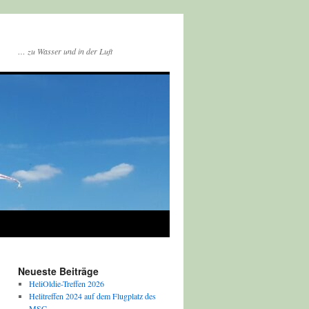
… zu Wasser und in der Luft
Neueste Beiträge
HeliOldie-Treffen 2026
Helitreffen 2024 auf dem Flugplatz des
MSC