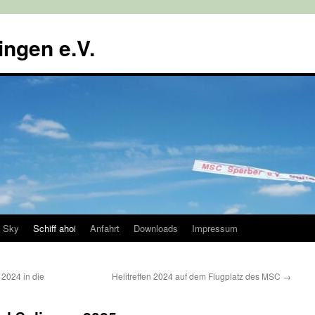
ngen e.V.
e Sky
Schiff ahoi
Anfahrt
Downloads
Impressum
2024 in die
Helitreffen 2024 auf dem Flugplatz des MSC
→