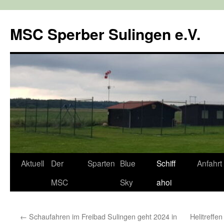
Zum
Inhalt
MSC Sperber Sulingen e.V.
springen
Aktuell
Der
Sparten
Blue
Schiff
Anfahrt
MSC
Sky
ahoi
←
Schaufahren im Freibad Sulingen geht 2024 in
Helitreff