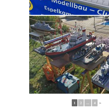
1
2
...
4
►