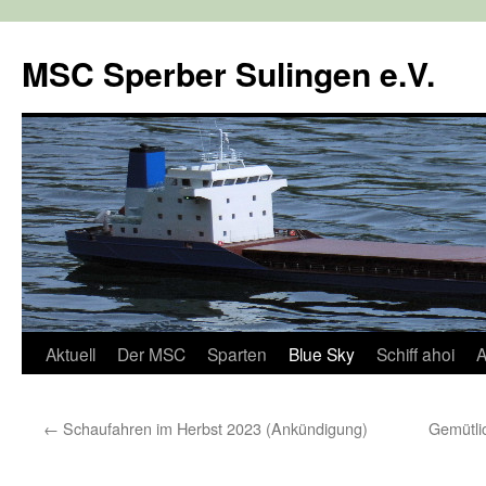
Zum
Inhalt
MSC Sperber Sulingen e.V.
springen
Aktuell
Der MSC
Sparten
Blue Sky
Schiff ahoi
A
←
Schaufahren im Herbst 2023 (Ankündigung)
Gemütli